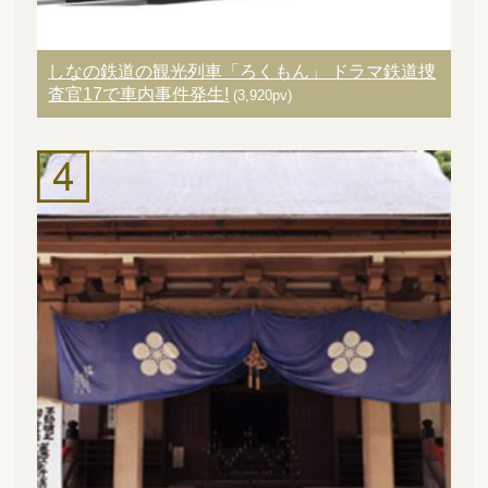
しなの鉄道の観光列車「ろくもん」 ドラマ鉄道捜
査官17で車内事件発生!
(3,920pv)