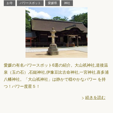
お寺
パワースポット
愛媛県
神社
愛媛の有名パワースポット6選の紹介。大山祇神社,道後温
泉（玉の石）,石鎚神社,伊豫豆比古命神社,一宮神社,喜多浦
八幡神社。「大山祇神社」は静かで穏やかなパワー を持
つ！パワー度星５！
続きを読む