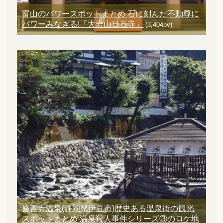
富山のパワースポットまとめ 石に刻んだ不動尊に
パワーみなぎる!「大岩山日石寺」
(3,404pv)
修善寺温泉(静岡県伊豆市)歴史ある温泉街の観光
スポットまとめ 温泉殺人事件シリーズ③のロケ地