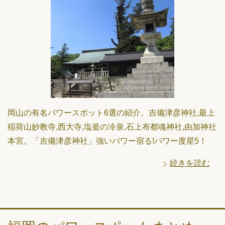
岡山の有名パワースポット6選の紹介。吉備津彦神社,最上
稲荷山妙教寺,西大寺,塩釜の冷泉,石上布都魂神社,由加神社
本宮。「吉備津彦神社」強いパワー宿る!パワー度星5！
続きを読む