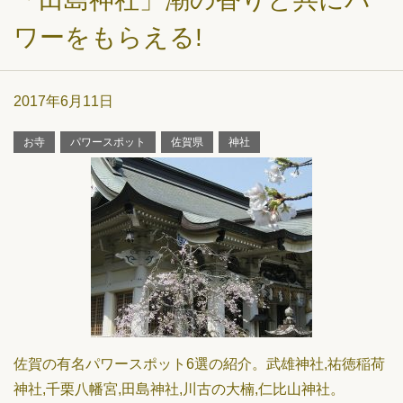
ワーをもらえる!
2017年6月11日
お寺
パワースポット
佐賀県
神社
佐賀の有名パワースポット6選の紹介。武雄神社,祐徳稲荷
神社,千栗八幡宮,田島神社,川古の大楠,仁比山神社。