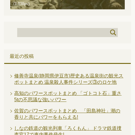
(3,038pv)
最近の投稿
修善寺温泉(静岡県伊豆市)歴史ある温泉街の観光ス
ポットまとめ 温泉殺人事件シリーズ③のロケ地
高知のパワースポットまとめ 「ゴトコト石」重さ
5tの不思議な強いパワー
佐賀のパワースポットまとめ 「田島神社」潮の
香りと共にパワーをもらえる!
しなの鉄道の観光列車「ろくもん」 ドラマ鉄道捜
査官17で車内事件発生!