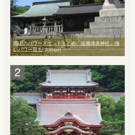
岡山のパワースポットまとめ「吉備津彦神社」強
いパワー宿る!
(5,394pv)