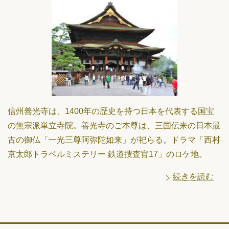
信州善光寺は、1400年の歴史を持つ日本を代表する国宝
の無宗派単立寺院。善光寺のご本尊は、三国伝来の日本最
古の御仏「一光三尊阿弥陀如来」が祀らる。ドラマ「西村
京太郎トラベルミステリー 鉄道捜査官17」のロケ地。
続きを読む