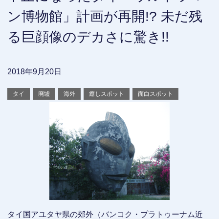
ン博物館」計画が再開!? 未だ残
る巨顔像のデカさに驚き!!
2018年9月20日
タイ
廃墟
海外
癒しスポット
面白スポット
タイ国アユタヤ県の郊外（バンコク・プラトゥーナム近