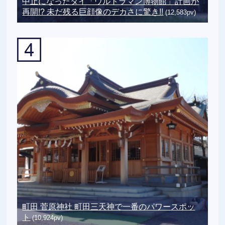
中止になったタイ「ウルトラマン博物館」計画が
再開!? 未だ残る巨顔像のデカさに驚き!!
(12,583pv)
町田 菅原神社 町田三天神で一番のパワースポッ
ト
(10,924pv)