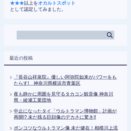
★★★
以上を
オカルトスポット
として認定してみました。
最近の投稿
『長谷山祥泉院』優しい阿弥陀如来がパワーをも
たらす! 神奈川県横浜市青葉区
夜も静かに周囲を見守るタカコン観音像 神奈川
県・綾瀬工業団地
中止になったタイ「ウルトラマン博物館」計画が
再開!? 未だ残る巨顔像のデカさに驚き!!
ポンコツなウルトラマン像 未だ健在！相模川上流