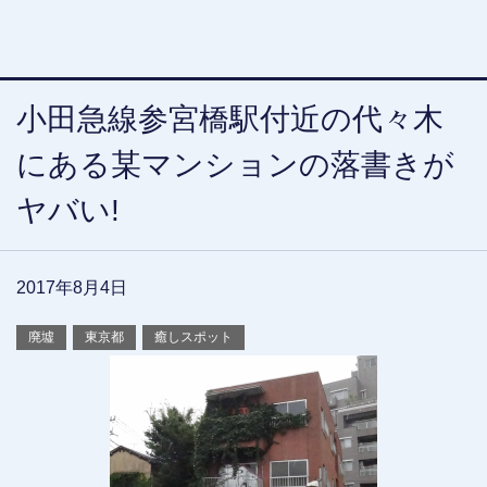
小田急線参宮橋駅付近の代々木
にある某マンションの落書きが
ヤバい!
2017年8月4日
廃墟
東京都
癒しスポット