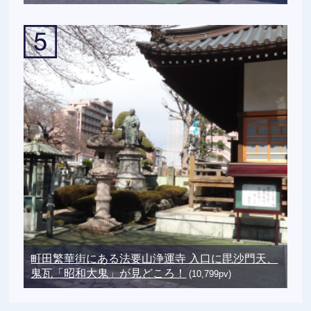
町田繁華街にある法要山浄運寺 入口に毘沙門天、
鬼瓦「昭和大鬼」が見どころ！
(10,799pv)