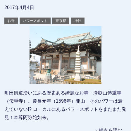
2017年4月4日
お寺
パワースポット
東京都
神社
町田街道沿いにある歴史ある綺麗なお寺・浄叡山傳重寺
（伝重寺）。慶長元年（1596年）開山、そのパワーは衰
えていない!? ローカルにあるパワースポットをまたまた発
見！本尊阿弥陀如来。
続きを読む