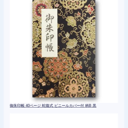
御朱印帳 40ページ 蛇腹式 ビニールカバー付 柄B 黒