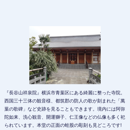
『長谷山祥泉院』横浜市青葉区にある綺麗に整った寺院。
西国三十三体の観音様、都筑郡の防人の歌が刻まれた「萬
葉の歌碑」など史跡を見ることもできます。境内には阿弥
陀如来、洗心観音、開運獅子、仁王像などの仏像も多く祀
られています。本堂の正面の蛙股の彫刻も見どころです!