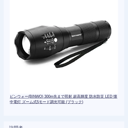
ビンウォー(BINWO) 300m先まで照射 超高輝度 防水防災 LED 懐
中電灯 ズーム式5モード調光可能 (ブラック)
訪問者