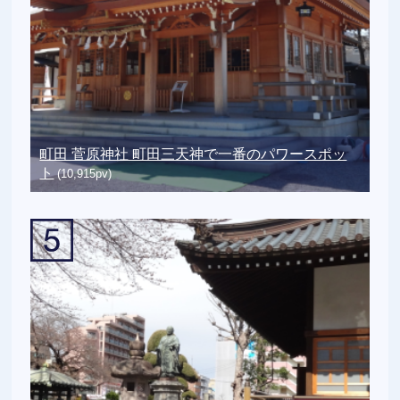
町田 菅原神社 町田三天神で一番のパワースポッ
ト
(10,915pv)