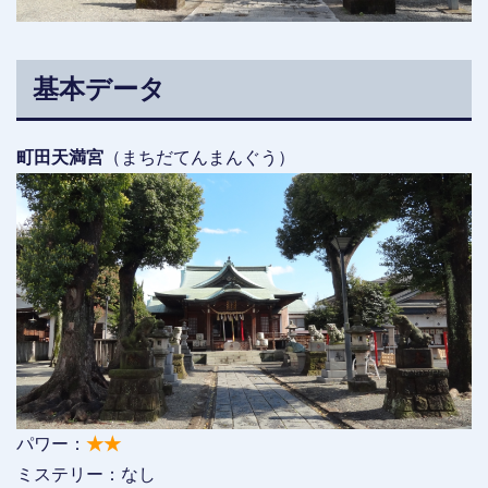
基本データ
町田天満宮
（まちだてんまんぐう）
パワー：
★★
ミステリー：なし