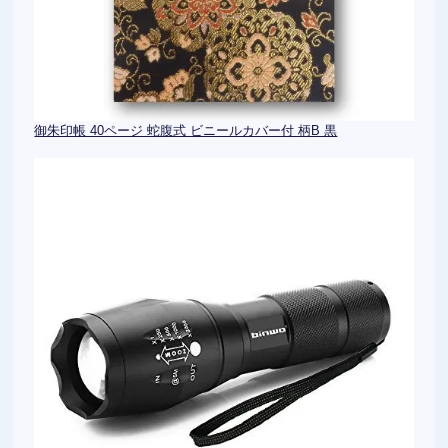
御朱印帳 40ページ 蛇腹式 ビニールカバー付 柄B 黒