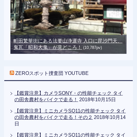
町田繁華街にある法要山浄運寺 入口に毘沙門天、
鬼瓦「昭和大鬼」が見どころ！
(10,787pv)
ZEROスポット捜査団 YOUTUBE
【鑑賞注意】カメラSONY・の性能チェック タイ
の田舎農村をバイクで走る！
2018年10月15日
【鑑賞注意】ミニカメラSQ11の性能チェック タイ
の田舎農村をバイクで走る！その２
2018年10月14
日
【鑑賞注意】ミニカメラSQ11の性能チェック タイ