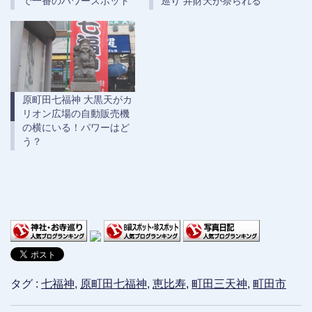
で一番のパワースポット
巡り 弁財天が祭られる
原町田七福神 大黒天がカ
リオン広場の自動販売機
の横にいる！パワーはど
う？
タグ :
七福神
,
原町田七福神
,
恵比寿
,
町田三天神
,
町田市