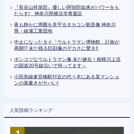
『長谷山祥泉院』優しい阿弥陀如来がパワーをも
たらす! 神奈川県横浜市青葉区
夜も静かに周囲を見守るタカコン観音像 神奈川
県・綾瀬工業団地
中止になったタイ「ウルトラマン博物館」計画が
再開!? 未だ残る巨顔像のデカさに驚き!!
ポンコツなウルトラマン像 未だ健在！相模川上流
の国道20号線沿いで待ってます～
小田急線参宮橋駅付近の代々木にある某マンショ
ンの落書きがヤバい!
人気投稿ランキング