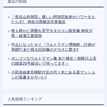
最近の投稿
『長谷山祥泉院』優しい阿弥陀如来がパワーをも
たらす! 神奈川県横浜市青葉区
夜も静かに周囲を見守るタカコン観音像 神奈川
県・綾瀬工業団地
中止になったタイ「ウルトラマン博物館」計画が
再開!? 未だ残る巨顔像のデカさに驚き!!
ポンコツなウルトラマン像 未だ健在！相模川上流
の国道20号線沿いで待ってます～
小田急線参宮橋駅付近の代々木にある某マンショ
ンの落書きがヤバい!
人気投稿ランキング