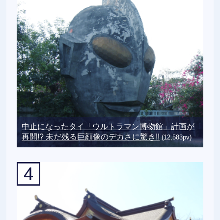
中止になったタイ「ウルトラマン博物館」計画が
再開!? 未だ残る巨顔像のデカさに驚き!!
(12,583pv)