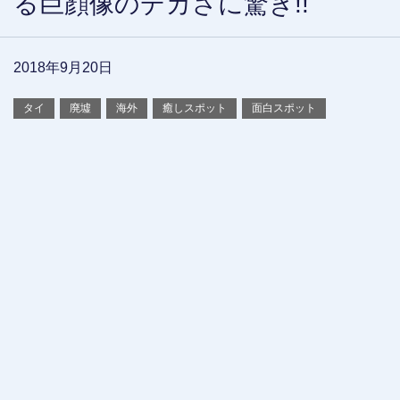
る巨顔像のデカさに驚き!!
2018年9月20日
タイ
廃墟
海外
癒しスポット
面白スポット