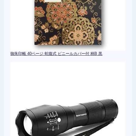
御朱印帳 40ページ 蛇腹式 ビニールカバー付 柄B 黒