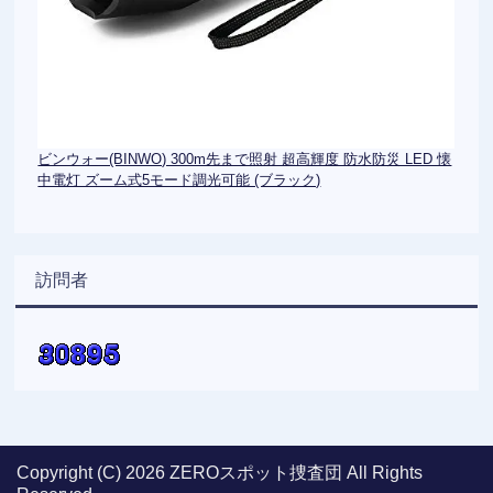
ビンウォー(BINWO) 300m先まで照射 超高輝度 防水防災 LED 懐
中電灯 ズーム式5モード調光可能 (ブラック)
訪問者
Copyright (C) 2026 ZEROスポット捜査団
All Rights