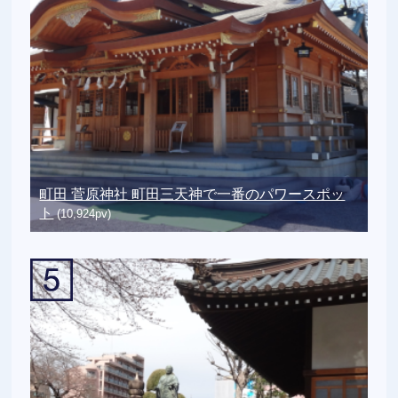
町田 菅原神社 町田三天神で一番のパワースポッ
ト
(10,924pv)