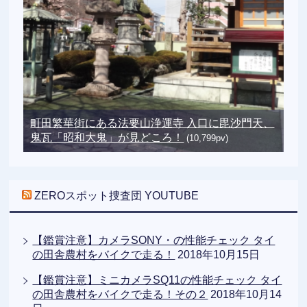
町田繁華街にある法要山浄運寺 入口に毘沙門天、
鬼瓦「昭和大鬼」が見どころ！
(10,799pv)
ZEROスポット捜査団 YOUTUBE
【鑑賞注意】カメラSONY・の性能チェック タイ
の田舎農村をバイクで走る！
2018年10月15日
【鑑賞注意】ミニカメラSQ11の性能チェック タイ
の田舎農村をバイクで走る！その２
2018年10月14